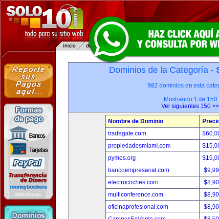
Dominios de la Categoría -
982 dominios en esta categ
Mostrando 1 de 150
Ver siguientes 150 >>
Nombre de Dominio
Preci
tradegate.com
$60,0
propiedadesmiami.com
$15,0
pymes.org
$15,0
bancoempresarial.com
$9,9
electrocoches.com
$8,9
multiconference.com
$8,9
oficinaprofesional.com
$8,9