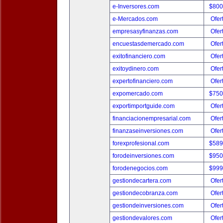
e-Inversores.com
$800
e-Mercados.com
Ofer
empresasyfinanzas.com
Ofer
encuestasdemercado.com
Ofer
exitofinanciero.com
Ofer
exitoydinero.com
Ofer
expertofinanciero.com
Ofer
expomercado.com
$750
exportimportguide.com
Ofer
financiacionempresarial.com
Ofer
finanzaseinversiones.com
Ofer
forexprofesional.com
$589
forodeinversiones.com
$950
forodenegocios.com
$999
gestiondecartera.com
Ofer
gestiondecobranza.com
Ofer
gestiondeinversiones.com
Ofer
gestiondevalores.com
Ofer