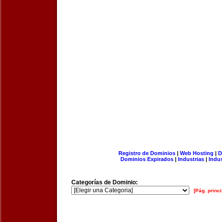
Registro de Dominios
|
Web Hosting
|
D
Dominios Expirados
|
Industrias
|
Indu
Categorías de Dominio:
[Pág. princi