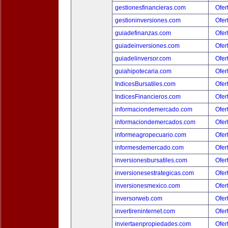
gestionesfinancieras.com
Ofer
gestioninversiones.com
Ofer
guiadefinanzas.com
Ofer
guiadeinversiones.com
Ofer
guiadelinversor.com
Ofer
guiahipotecaria.com
Ofer
IndicesBursatiles.com
Ofer
IndicesFinancieros.com
Ofer
informaciondemercado.com
Ofer
informaciondemercados.com
Ofer
informeagropecuario.com
Ofer
informesdemercado.com
Ofer
inversionesbursatiles.com
Ofer
inversionesestrategicas.com
Ofer
inversionesmexico.com
Ofer
inversorweb.com
Ofer
invertireninternet.com
Ofer
inviertaenpropiedades.com
Ofer