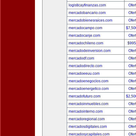
logisticayfinanzas.com
Ofer
mercadobancario.com
Ofer
mercadobienesraices.com
Ofer
mercadocampo.com
$7,50
mercadocanje.com
Ofer
mercadochileno.com
$995
mercadodeinversion.com
Ofer
mercadodf.com
Ofer
mercadodirecto.com
Ofer
mercadoeeuu.com
Ofer
mercadoenegocios.com
Ofer
mercadoenergetico.com
Ofer
mercadofuturo.com
$2,50
mercadoinmuebles.com
Ofer
mercadointerno.com
Ofer
mercadoregional.com
Ofer
mercadosdigitales.com
Ofer
mercadosycapitales.com
Ofer