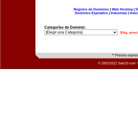
Registro de Dominios
|
Web Hosting
|
D
Dominios Expirados
|
Industrias
|
Indu
Categorías de Dominio:
[Pág. princi
** Precios expre
© 2002/2022 Solo10.com