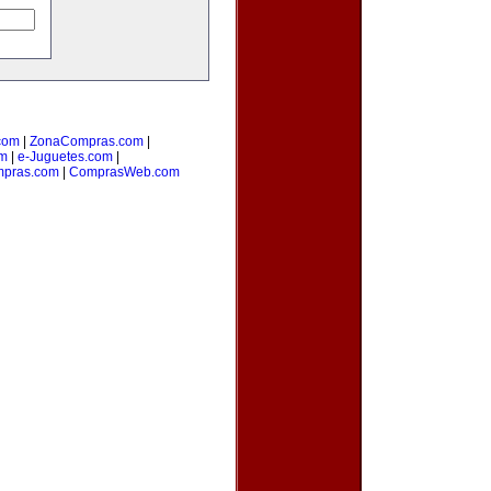
com
|
ZonaCompras.com
|
om
|
e-Juguetes.com
|
pras.com
|
ComprasWeb.com