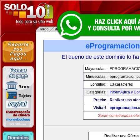
eProgramacio
El dueño de este dominio lo ha
Mayusculas:
EPROGRAMACI
Minusculas:
eprogramacion.c
Longitud:
13 caracteres
Categorias:
InformÃ¡tica y C
Precio:
Realizar una ofer
Visitar!
eprogramacion.
Serán consideradas ofer
Realizar una Oferta