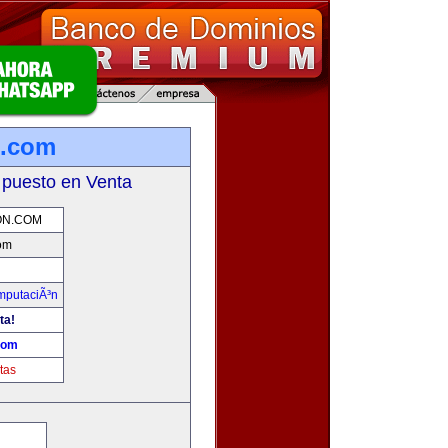
n.com
 puesto en Venta
ON.COM
om
omputaciÃ³n
ta!
com
tas