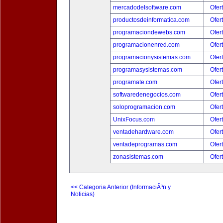
mercadodelsoftware.com
Ofer
productosdeinformatica.com
Ofer
programaciondewebs.com
Ofer
programacionenred.com
Ofer
programacionysistemas.com
Ofer
programasysistemas.com
Ofer
programate.com
Ofer
softwaredenegocios.com
Ofer
soloprogramacion.com
Ofer
UnixFocus.com
Ofer
ventadehardware.com
Ofer
ventadeprogramas.com
Ofer
zonasistemas.com
Ofer
<< Categoria Anterior (InformaciÃ³n y
Noticias)