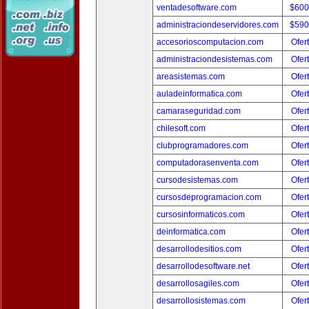
ventadesoftware.com
$600
administraciondeservidores.com
$590
accesorioscomputacion.com
Ofer
administraciondesistemas.com
Ofer
areasistemas.com
Ofer
auladeinformatica.com
Ofer
camaraseguridad.com
Ofer
chilesoft.com
Ofer
clubprogramadores.com
Ofer
computadorasenventa.com
Ofer
cursodesistemas.com
Ofer
cursosdeprogramacion.com
Ofer
cursosinformaticos.com
Ofer
deinformatica.com
Ofer
desarrollodesitios.com
Ofer
desarrollodesoftware.net
Ofer
desarrollosagiles.com
Ofer
desarrollosistemas.com
Ofer