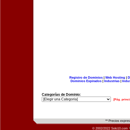
Registro de Dominios
|
Web Hosting
|
D
Dominios Expirados
|
Industrias
|
Indu
Categorías de Dominio:
[Pág. princi
** Precios expre
© 2002/2022 Solo10.com