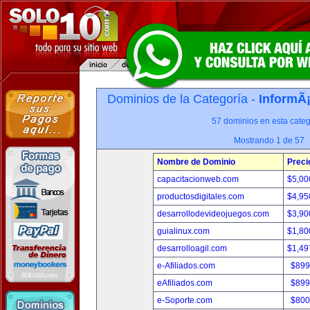
Dominios de la Categoría -
InformÃ¡
57 dominios en esta categ
Mostrando 1 de 57
Nombre de Dominio
Preci
capacitacionweb.com
$5,00
productosdigitales.com
$4,95
desarrollodevideojuegos.com
$3,90
guialinux.com
$1,80
desarrolloagil.com
$1,49
e-Afiliados.com
$899
eAfiliados.com
$899
e-Soporte.com
$800