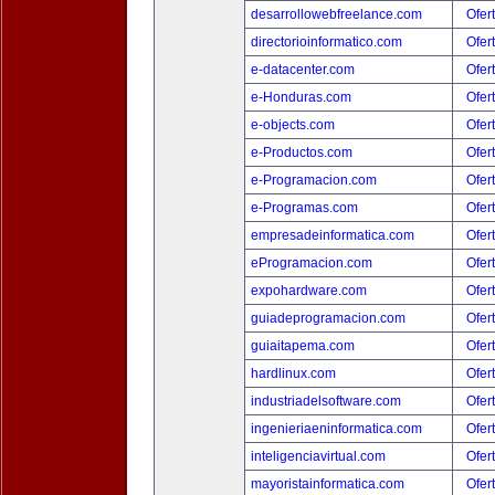
desarrollowebfreelance.com
Ofer
directorioinformatico.com
Ofer
e-datacenter.com
Ofer
e-Honduras.com
Ofer
e-objects.com
Ofer
e-Productos.com
Ofer
e-Programacion.com
Ofer
e-Programas.com
Ofer
empresadeinformatica.com
Ofer
eProgramacion.com
Ofer
expohardware.com
Ofer
guiadeprogramacion.com
Ofer
guiaitapema.com
Ofer
hardlinux.com
Ofer
industriadelsoftware.com
Ofer
ingenieriaeninformatica.com
Ofer
inteligenciavirtual.com
Ofer
mayoristainformatica.com
Ofer